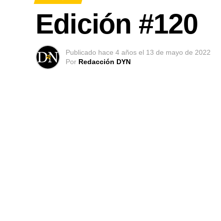
Edición #120
Publicado
hace 4 años
el
13 de mayo de 2022
Por
Redacción DYN