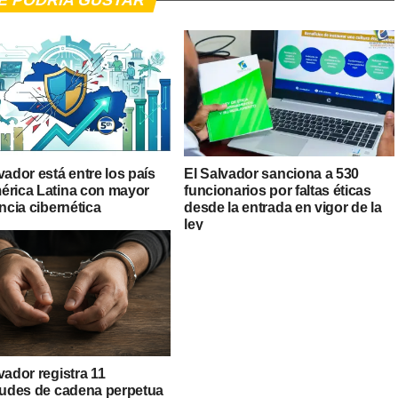
E PODRIA GUSTAR
vador está entre los país
El Salvador sanciona a 530
érica Latina con mayor
funcionarios por faltas éticas
encia cibernética
desde la entrada en vigor de la
ley
vador registra 11
itudes de cadena perpetua