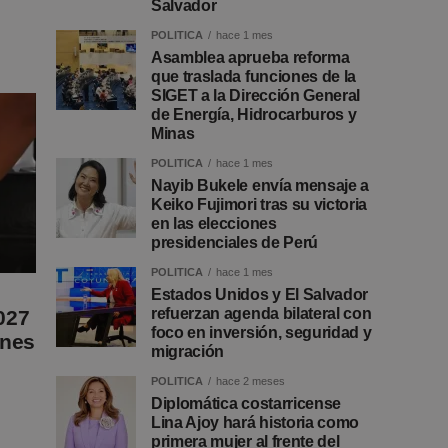
Salvador
POLITICA
hace 1 mes
Asamblea aprueba reforma
que traslada funciones de la
SIGET a la Dirección General
de Energía, Hidrocarburos y
Minas
POLITICA
hace 1 mes
Nayib Bukele envía mensaje a
Keiko Fujimori tras su victoria
en las elecciones
presidenciales de Perú
POLITICA
hace 1 mes
Estados Unidos y El Salvador
refuerzan agenda bilateral con
027
foco en inversión, seguridad y
ones
migración
POLITICA
hace 2 meses
Diplomática costarricense
Lina Ajoy hará historia como
primera mujer al frente del