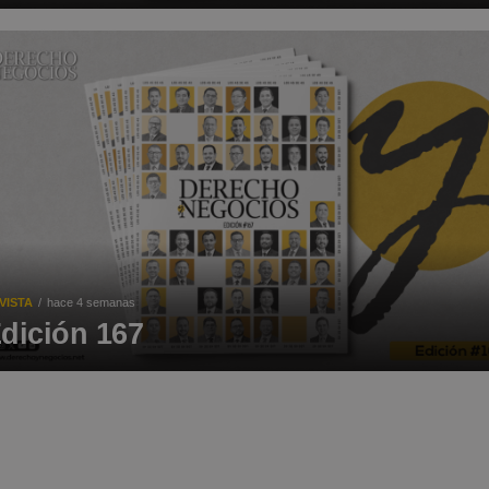
VISTA
hace 4 semanas
dición 167