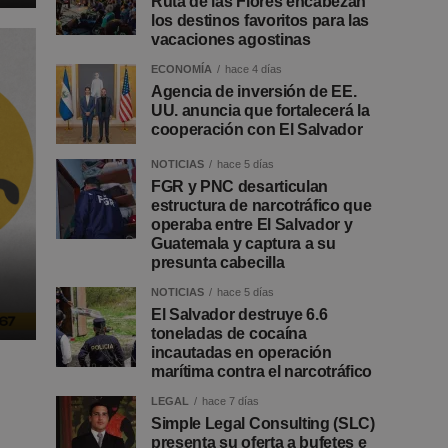
Ruta de las Flores encabezan
los destinos favoritos para las
vacaciones agostinas
ECONOMÍA
hace 4 días
Agencia de inversión de EE.
UU. anuncia que fortalecerá la
cooperación con El Salvador
NOTICIAS
hace 5 días
FGR y PNC desarticulan
estructura de narcotráfico que
operaba entre El Salvador y
Guatemala y captura a su
presunta cabecilla
NOTICIAS
hace 5 días
El Salvador destruye 6.6
toneladas de cocaína
incautadas en operación
marítima contra el narcotráfico
LEGAL
hace 7 días
Simple Legal Consulting (SLC)
presenta su oferta a bufetes e