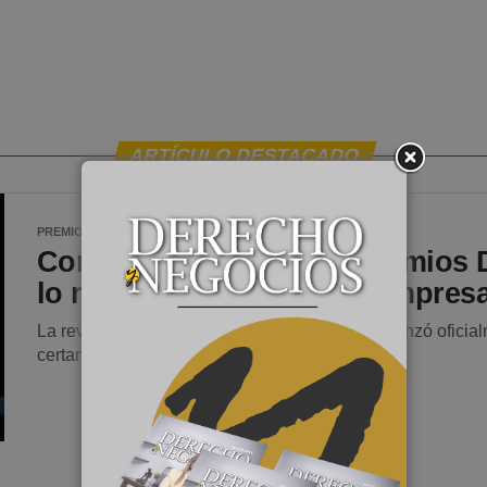
ARTÍCULO DESTACADO
PREMIOS DYN
hace 2 meses
Convocatoria abierta a Premios 
lo mejor del rubro legal, empresa
La revista especializada Derecho y Negocios lanzó oficia
certamen anual que evalúa...