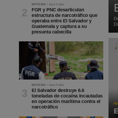
NOTICIAS
hace 5 días
FGR y PNC desarticulan
estructura de narcotráfico que
De
operaba entre El Salvador y
Di
Guatemala y captura a su
presunta cabecilla
NOTICIAS
hace 5 días
El Salvador destruye 6.6
toneladas de cocaína incautadas
en operación marítima contra el
RE
narcotráfico
E