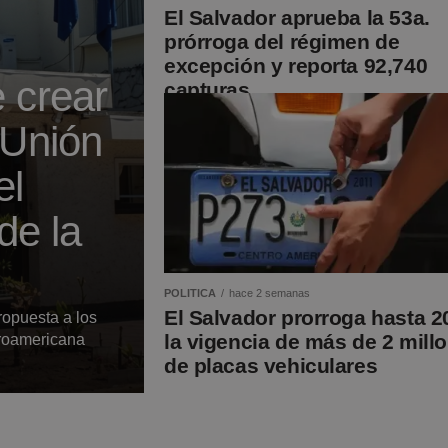
El Salvador aprueba la 53a.
prórroga del régimen de
excepción y reporta 92,740
 crear
capturas
 Unión
el
de la
POLITICA
hace 2 semanas
El Salvador prorroga hasta 2
ropuesta a los
la vigencia de más de 2 mill
troamericana
de placas vehiculares