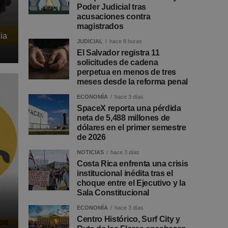
Poder Judicial tras
acusaciones contra
magistrados
ia
JUDICIAL
hace 8 horas
El Salvador registra 11
solicitudes de cadena
perpetua en menos de tres
meses desde la reforma penal
ECONOMÍA
hace 3 días
SpaceX reporta una pérdida
neta de 5,488 millones de
dólares en el primer semestre
de 2026
NOTICIAS
hace 3 días
Costa Rica enfrenta una crisis
institucional inédita tras el
choque entre el Ejecutivo y la
Sala Constitucional
ECONOMÍA
hace 3 días
Centro Histórico, Surf City y