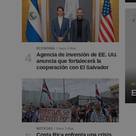
ECONOMÍA
hace 4 días
Agencia de inversión de EE. UU.
anuncia que fortalecerá la
cooperación con El Salvador
RE
E
NOTICIAS
hace 3 días
Costa Rica enfrenta una crisis